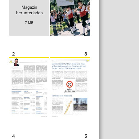
Magazin
herunterladen
7 MB
2
3
4
5